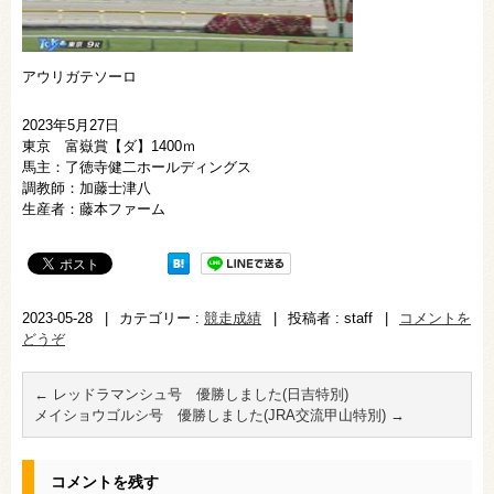
アウリガテソーロ
2023年5月27日
東京 富嶽賞【ダ】1400ｍ
馬主：了徳寺健二ホールディングス
調教師：加藤士津八
生産者：藤本ファーム
2023-05-28
|
カテゴリー :
競走成績
|
投稿者 : staff
|
コメントを
どうぞ
←
レッドラマンシュ号 優勝しました(日吉特別)
メイショウゴルシ号 優勝しました(JRA交流甲山特別)
→
コメントを残す