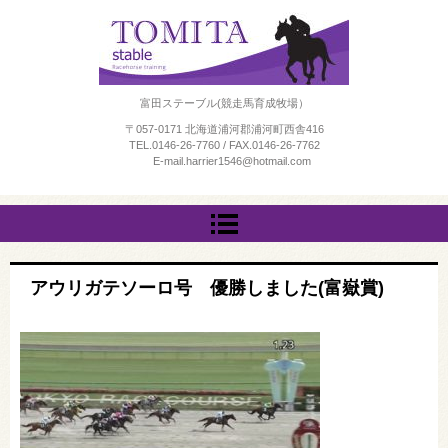
富田ステーブル(競走馬育成牧場）
〒057-0171 北海道浦河郡浦河町西舎416
TEL.
0146-26-7760
/
FAX.
0146-26-7762
E-mail.
harrier1546@hotmail.com
アウリガテソーロ号 優勝しました(富嶽賞)